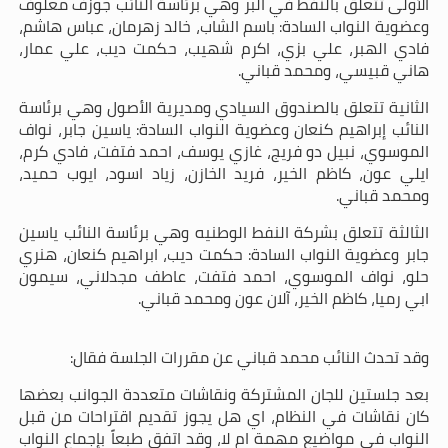
الأولى تتعلق بالنفط في البر وهي برئاسة النائب جوزف معلوف
وعضوية النواب السادة: باسم الشاب، خالد زهرمان، عباس هاشم،
فادي الهبر، علي بزي، اكرم شهيب، حكمت ديب، علي عمار،
هاني قبيسي، ومحمد قباني.
الثانية تتعلق بالصندوق السيادي ومديرية الأصول وهي برئاسة
النائب إبراهيم كنعان وعضوية النواب السادة: ياسين جابر، نواف
الموسوي، نبيل دو فريج، غازي يوسف، احمد فتفت، فادي كرم،
ايلي عون، كاظم الخير، فريد الخازن، زياد اسود، ايوب حميد،
ومحمد قباني.
الثالثة تتعلق بشركة النفط الوطنيه وهي برئاسة النائب ياسين
جابر وعضوية النواب السادة: حكمت ديب، ابراهيم كنعان، هنري
حلو، نواف الموسوي، احمد فتفت، عاطف مجدلاني، سيمون
ابي رميا، كاظم الخير، آلان عون ومحمد قباني.
وقد تحدث النائب محمد قباني عن مقررات الجلسة فقال:
بعد جلستين للجان المشتركة ونقاشات متعددة الجوانب بعضها
كان نقاشات في النظام، اي هل يجوز تقديم اقتراحات من قبل
النواب في مواضيع مهمة ام لا، وقد اتفق طبعاً بإجماع النواب