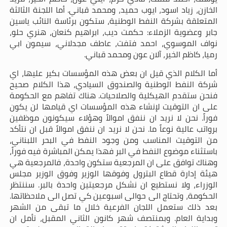
الخازن، زياد اسود، ايوب حميد، ومحمد قباني. أما اللجنة الثالثة
المتعلقة بشركة النفط الوطنية، ستكون برئاسة النائب ياسين
جابر وعضوية الزملاء: حكمت ديب، ابراهيم كنعان، هنري حلو،
نواف الموسوي، احمد فتفت، عاطف مجدلاني، سيمون ابي
رميا، كاظم الخير، آلان عون ومحمد قباني.
أما الكلام الذي قيل ان بعض هذه المؤسسات بكير عليها، اي
شركة النفط الوطنية والصندوق السيادي، هذا الكلام صحيح
فنحن ستقدم الهيكلية والصلاحيات. هناك تفاهم مع الحكومة
على ان التوقيت لإنشاء هذه المؤسسات اي قيامها لن يكون
فوراً. نحن لا نريد ان ننفق اموالاً وهؤلاء سيكونون موظفين
برواتب عالية نوعاً ما. نحن لا نريد ان ننفق اموالاً قبل ان نتأكد
من التوقيت المناسب ومن وجود النفط في البحر اللبناني،
باستثناء موضوع النفط في البر فهذا يمكن المباشرة فيه فوراً،
وهناك توافق على ان المرجعية ستكون واحدة، فالمرجعية هي
هيئة إدارة قطاع البترول وفوقها الوزير وفوق الوزير مجلس
الوزراء، ولا نستطيع ان نشكل مرجعيتين واحدة بالبر. سننتظر
الحكومة، وتحتاج الى حوالى اسبوعين كي تصل الى ملاحظاتها.
بعد ذلك ستعمل اللجان الفرعية خلال ما تبقى من الشهر
وبداية العام. وبمنتصف شهر كانون الثاني المقبل، نأمل ان