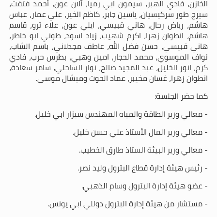
الخازن، فادي الهبر، سيمون ابي رميا، آلان عون، أحمد فتفت،
سيرج طور سركيسيان، ياسين جابر، كاظم الخير، علي عمار، عباس
هاشم، رياض رحال، هاني قبيسي، ايلي عون، علاء ترو، قاسم
هاشم، انطوان زهرا، اكرم شهيب، زياد اسود، طوني ابو خاطر،
هاني قبيسي، حسن فضل الله، عاطف مجدلاني، باسم الشاب،
نواف الموسوي، محمد الحجار، امين وهبي، بطرس حرب، فادي
كرم، انور الخليل، عبد المجيد صالح، نوار الساحلي، سامر سعادة،
انطوان زهرا، غسان مخيبر، عماد الحوت وميشال موسى.
كما حضر الجلسة:
- معالي وزير الطاقة والمياه المهندس سيزار ابي خليل.
- معالي وزير المال الأستاذ علي حسن خليل.
- معالي وزير البيئة الستاذ طارق الخطيب.
- رئيس هيئة إدارة قطاع البترول وليد نصر.
- عضو هيئة إدارة البترول وسام الذهبي.
- مستشار من هيئة إدارة البترول دوللي ابي يونس.