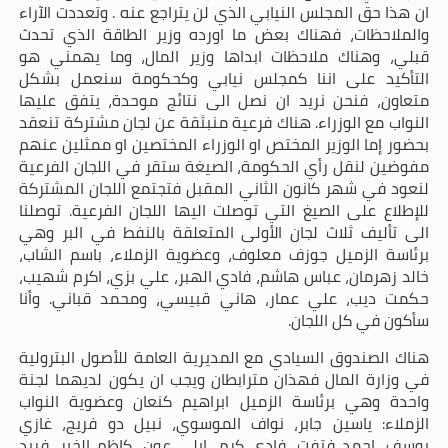
ان هذا حق المجلس النيابي الذي لن يتراجع عنه . وتعددت الآراء
والملاحظات، فهناك بعض ما اورده وزير الطاقة الذي تحدث
قبلي، وهناك ملاحظات ابداها وزير المال، وما يهمني هو
التأكيد على اننا كمجلس نيابي وكحكومة سنعمل بشكل
متعاون، فنحن نريد ان نصل الى نتائج موحدة، يتفق عليها
النواب مع الوزراء. هناك فرعية منبثقة عن لجان مشتركة تنعقد
بحضور إما الوزير المختص او الوزراء المختصين او ممثلين عنهم
مفوضين لنقل رأي الحكومة، الصيغة ستقر في اللجان الفرعية
لنعود في شهر كانون الثاني المقبل فتجتمع اللجان المشتركة
للإطلاع على الصيغ التي توصلت اليها اللجان الفرعية. توصلنا
الى تأليف ثلاث لجان الأولى المتعلقة بالنفط في البر وهي
برئاسة الزميل جوزف معلوف، وعضوية الزملاء، باسم الشاب،
خالد زهرمان، عباس هاشم، فادي الهبر، علي بزي، اكرم شهيب،
حكمت ديب، علي عمار، هاني قبيسي، ومحمد قباني. وأنا
سأكون في كل اللجان.
هناك الصندوق السيادي مع المديرية العامة للأصول البترولية
في وزارة المال فهذان مترابطان ويجب ان يكون لديهما لجنة
واحدة وهي برئاسة الزميل ابراهيم كنعان وعضوية النواب
الزملاء: ياسين جابر، نواف الموسوي، نبيل دو فريج، غازي
يوسف، احمد فتفت، فادي كرم، ايلي عون، كاظم الخير، فريد