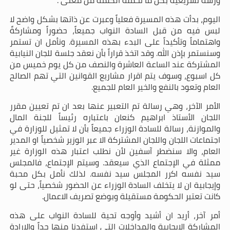
ورشة تشريعية بكل ما تحمله الكلمة من معنى".
اليوم، بدأت هذه المسيرة فعلياً وعبرت عن ذاتها بشكل واضح لا
لبس فيه من قبل السادة النواب جميعاً، حضوراً ومشاركةً
واهتماماً وتأكيداً على البدء بهذه المسيرة. ونأمل ان تستمر
وسنستمر بإذن الله. وقد اتخذ قراراً بأن نعقد جلسة للجان النيابية
المشتركة عند الساعة العاشرة والنصف من كل يوم خميس من
كل اسبوع، وسوف يتم اقرار مشاريع القوانين التي تهم الصالح
العام وتعود بالنفع والخير العام للجميع.
الأمر الآخر، وهي رسالة تم التعبير عنها بعد ان تم تعيين مقرر
اللجان الأستاذ ابراهيم كنعان باعتباره رئيساً للجنة المال
والموازنة، رسالة للسادة الوزراء جميعاً بأن لا تمثيل للوزارة في
اجتماعات اللجان واللجان المشتركة الا عبر الوزير شخصياً او المدير
العام، والا سنضطر آسفين لأن نطلب اعتبار هذه الوزارة غير
ممثلة في الإجتماع الذي سيعقد. وسيتم الإجتماع، فالمجلس
سيد نفسه اكرر المجلس سيد نفسه. لذلك نأمل بكل محبة
وإيجابية ان لا يتخلف السادة الوزراء عن الحضور شخصياً، حتى لو
كانت تعتبر الحكومة مستقيلة وبوضع تصريف الاعمال.
أمر آخر، أريد ان أشيد وأوجه تحية للسادة النواب على هذه
المشاركة الإيجابية والمداخلات التي استفدنا منها جداً والإرادة