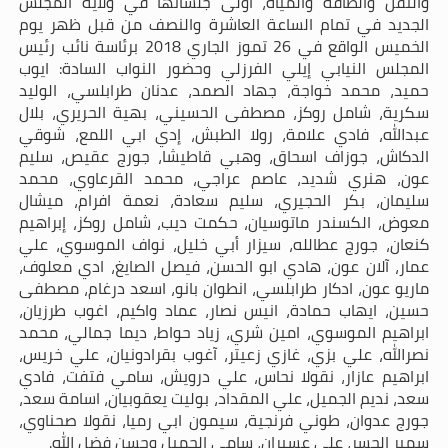
والنقل والطاقة والمياه، أولى جلساتها في ولاية المجلس
الجديد في تمام الساعة العاشرة والنصف من قبل ظهر يوم
الخميس الواقع في 26 تموز الجاري 2018 برئاسة نائب رئيس
المجلس النيابي إيلي الفرزلي وحضور النواب السادة: ايوب
حميد، محمد خواجة، جهاد الصمد، عدنان طرابلسي، الوليد
سكرية، شامل روكز، مصطفى الحسيني، بهية الحريري، بلال
عبدالله، فادي علامة، رولا الطبش، إدي ابي اللمع، شوقي
الدكاش، جوزاف اسحاق، وهبي قاطيشا، جورج عقيص، سليم
عون، هنري شديد، عاصم عراجي، محمد القرعاوي، محمد
سليمان، بكر الحجيري، سليم سعادة، نعمة افرام، ميشال
معوض، الكسندر ماتوسيان، حكمت ديب، شامل روكز، إبراهيم
كنعان، جورج عطالله، سيزار أبي خليل، نواف الموسوي، علي
عمار، آلان عون، هادي ابو الحسن، فيصل الصايغ، ادي معلوف،
ماريو عون، ادكار طرابلسي، انطوان بانو، اسعد درغام، مصطفى
حسين، ايهاب حمادة، انيس نصار، عماد واكيم، اغوب طرزيان،
ابراهيم الموسوي، امين شري، زياد حواط، ديما جمالي، محمد
نصرالله، علي بزي، غازي زعيتر، آغوب بقرادونيان، علي خريس،
ابراهيم عازار، نقولا نحاس، علي درويش، سامي فتفت، فادي
سعد، نديم الجميل، علي المقداد، بوليت يعقوبيان، اسامة سعد،
جورج عدوان، طوني فرنجية، سيمون ابي رميا، نقولا صحناوي،
سمير الجسر، علي عسيران، سامي الجميل وحسن فضل الله
.