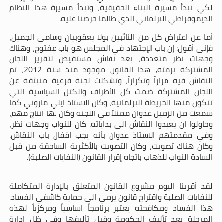
لكي نبدأ مسيرة البناء الحقيقية، وتبدأ مسيرة هذا النظام
الديموقراطي البرلماني الذي طالما حرصنا عليه.
أما عن اعتراض كل من النائبين بولا يعقوبيان وسامي الجميل،
فإني أقول: إن باب الإجتهاد في المجلس هو باب مفتوح، وهناك
وجهات نظر متعددة، بعد نقاش مستفيض لتقرير اللجان
المشتركة برمته، هذا القانون موجود منذ سنة
2012
، تم
النقاش فيه مراراً وتكراراً، وتشكلت لجنة فرعية منبثقة عن
اللجان المشتركة ضمت كل الأطراف والكتل السياسية التي
تتكون منها الخريطة البرلمانية، وكان الاستاذ ايلي ماروني كما
سمعت من الزميل عدوان ممثلاً في اللجنة وكان لها انتاج مهم،
وحاولوا ان يعيدوا النقاش الى بداياته. كان للنواب وجهات نظر،
وفي مقدمتهم الاستاذ عدوان بأنه يجب اقفال باب النقاش.
وكان هناك تصويت، وكان التصويت بالأكثرية الساحقة من قبل
السادة النواب للذهاب باتجاه إقرار القانون (النفايات الصلبة).
لقد أقرينا اليوم مشروع القانون المتعلق بالإدارة المتكاملة
للنفايات الصلبة واقتراح قانون يرمي الى حماية كاشفي الفساد.
هذا الفساد ومكافحته يعتبر برنامجاً اساسياً ومركزياً لهذه
المرحلة بعد تأليف الحكومة وقبل تأليفها وفي ظل ادارة