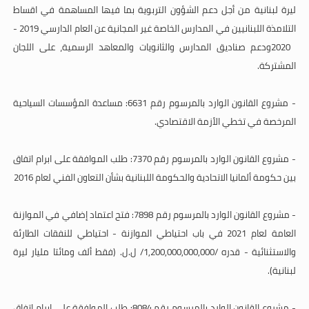
ليرة لبنانية من أجل دعم الشؤون التربوية بما فيها المساهمة في اقساط
التلامذة اللبنانيين في المدارس الخاصة غير المجانية عن العام الدارسي 2019
-
2020
ودعم صناديق المدارس والثانويات والمعاهد الرسمية، على اللجان
المشتركة
.
- مشروع القانون الوارد بالمرسوم رقم 6631: مساعدة المؤسسات السياحية
المرخصة في تخطي الأزمة الاقتصادي
.
- مشروع القانون الوارد بالمرسوم رقم 7370: طلب الموافقة على ابرام اتفاق
بين حكومة ألمانيا الاتحادية والحكومة اللبنانية بشأن التعاون الفني لعام
2016
- مشروع القانون الوارد بالمرسوم رقم 7898: فتح اعتماد إضافي في الموازنة
العامة لعام 2021 في باب احتياطي الموازنة - احتياطي للنفقات الطارئة
والاستثنائية - قدره /1,200,000,000,000/ ل.ل. (فقط ألف ومائتا مليار ليرة
لبنانية).
- مشروع القانون الوارد بالمرسوم رقم 8084: طلب الموافقة على إبرام اتفاق