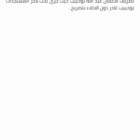
تصريف الاعمال عبد الله بوحبيب حيث جرى بحث لآخر المستجدات
بوحبيب غادر دون الادلاء بتصريح .