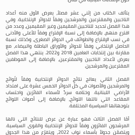
يتألف الكتاب من إثني عشر فصلاً، يعرض الأول منه أعداد
الناخبين والمقترعين والمرشحين وفقاً للدوائر الإنتخابية. وفي
هذا الفصل تحديد للناخبين المقيمين وغير المقيمين، وعدد من
اقترع منهم، بالإضافة إلى نسبة الإقتراع وفقاً للأعلى والأدنى
في نسب الإقتراع والطوائف في الدوائر الصغرى، وكذلك نسبة
الحاصل الإنتخابي وفقاً للدوائر والأوراق الباطلة والبيضاء، مع
مقارنة بين إنتخابات العامين 2018 و2022. ينتهي هذا الفصل
بعرض لأعداد الناخبين والمقترعين، بالإضافة إلى الموظفين
المقترعين والمرشحين.
الفصل الثاني يعالج نتائج الدوائر الإنتخابية وفقاً للّوائح
والمرشحين والأصوات في كلّ الدوائر الخمس عشرة على امتداد
الأراضي اللبنانية. وختامه سردٌ لأسماء الفائزين واحتساب
المقاعد التي نالتها اللوائح، بالإضافة إلى أصوات اللوائح
بتوجهاتها السياسية المختلفة.
أمّا الفصل الثالث فهو عبارة عن عرض للنتائج التي نالها
المرشحون الفائزون وفقاً للدوائر الإنتخابية والقوى السياسية.
ويتضمّن جدولاً بأسماء نواب 2022، ويتفرّع من هذا الجدول