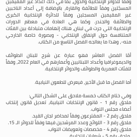
وفقاً للدوائر الإنتخابية والدول، بما في ذلك أعداد غير المقيمين
المسجّلين وفقاً للطائفة والقارة، بالإضافة إلى أعداد الناخبين
غير المقيمين المسجلين وفقاً للدائرة الإنتخابية الكبرى
والطائفة والجندر. وكما هي العادة في معظم الدورات
الإنتخابية التي جرت في لبنان، هناك إتهامات متبادلة بين الفئات
المتنافسة حول الإنفاق الإنتخابي - وبصورة خاصة الخارجي
منه-، وهذا ما يعالجه الفصل التاسع من الكتاب.
أمّا الفصل العاشر فهو عبارة عن شرح للبنان الطوائف
والديموغرافيا وأعداد اللبنانيين وأعمارهم في العام 2022، وفقاً
للفئات العمرية والطوائف والدوائر الإنتخابية.
أما الفصل ما قبل الأخير، فيعرض للطعون النيابية.
وفي ختام الكتاب خمسة ملاحق على الشكل التالي:
ملحق رقم 1 - قانون الإنتخابات النيابية، تعديل قانون إنتخاب
أعضاء مجلس النواب.
ملحق رقم 2 - المقترعون وفقاً لمحاضر لجان القيد.
ملحق رقم 3 - اللوائح وعدد المرشحين فيها وفقاً للدوائر الـ 15.
ملحق رقم 4 - مخصصات وتعويضات النواب.
ملحق رقم 5 - شعارات إنتخابية.