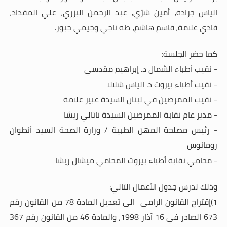
الياس جرادة، أمين شرّي، عبد الرحمن البزري، علي المقداد،
فادي علامة،
قاسم هاشم، طه ناجي وجيمي جبور.
كما حضر الجلسة:
- نقيب أطباء الشمال د. إبراهيم مقدسي
- نقيب أطباء بيروت د. الياس شلالا
- نقيب الممرضين في لبنان السيدة عبير علامة
- مدير عام نقابة الممرضين السيدة ناتالي ريشا
- رئيس مصلحة المهن الطبية / وزارة الصحة السيد أنطوان
رومانوس
- محامي نقابة أطباء بيروت المحامي ميشال ريشا
وذلك لدرس جدول الأعمال التالي
:
1)إقتراح القانون الرامي الى تعديل المادة 78 من القانون رقم
673 الصادر في 16 آذار 1998، والمادة 46 من القانون رقم 367