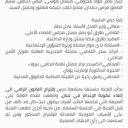
حيدر ناصر، فؤاد مخزومي، ميشال موسى، الياس حنكش، سليم
الصايغ، فراس حمدان، ملحم خلف، حليمة قعقور وجميل السيد.
كما حضر الجلسة:
- معالي وزير العدل الأستاذ عادل نصار.
- القاضي طارق أبو نصار ممثل مجلس القضاء الأعلى.
- العقيد طارق مكنا ممثل وزارة الداخلية.
- الاستاذة ندى فواز ممثلة وزيرة الشؤون الإجتماعية.
- الرائد سحر القاطبي ممثلةً المديرية العامة لقوى الأمن
الداخلي.
- المحامي الكسندر نجار ممثل نقابة محامي بيروت.
- الخبيرة الدكتورة اوغاريت يونان.
- المحامي رفيق زخريا عن الهيئة اللبنانية للحقوق المدنية.
بدأت اللجنة جلستها بمتابعة درس
إقتراح القانون الرامي الى
إلغاء عقوبة الإعدام في لبنان
، واطلعت لهذه الغاية على
الصيغة التي قدمها النائب أشرف بيضون حيث كان قد كلف من
قبل اللجنة في الجلسة السابقة، من ناحية أخرى اطلعت اللجنة
على الأسباب الموجبة المعدلة للإقتراح المذكور ومن ثم
استمعت الى رأي الجهات المعنية.