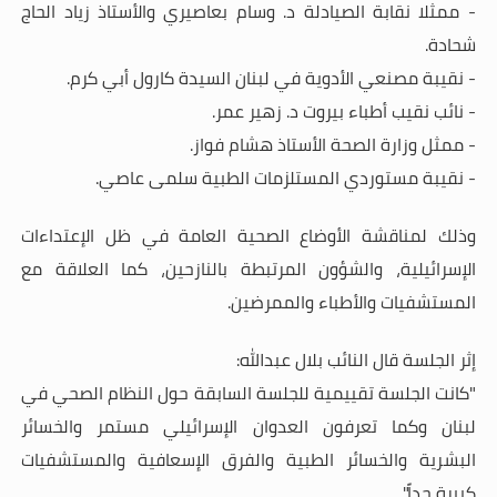
- ممثلا نقابة الصيادلة د. وسام بعاصيري والأستاذ زياد الحاج
شحادة.
- نقيبة مصنعي الأدوية في لبنان السيدة كارول أبي كرم.
- نائب نقيب أطباء بيروت د. زهير عمر.
- ممثل وزارة الصحة الأستاذ هشام فواز.
-
نقيبة مستوردي المستلزمات الطبية سلمى عاصي.
وذلك لمناقشة الأوضاع الصحية العامة في ظل الإعتداءات
الإسرائيلية، والشؤون المرتبطة بالنازحين، كما العلاقة مع
المستشفيات والأطباء والممرضين
.
إثر الجلسة
قال
النائب بلال عبدالله
:
"
كانت الجلسة تقييمية للجلسة السابقة حول النظام الصحي في
لبنان وكما تعرفون العدوان الإسرائيلي مستمر والخسائر
البشرية والخسائر الطبية والفرق الإسعافية والمستشفيات
كبيرة جداً".