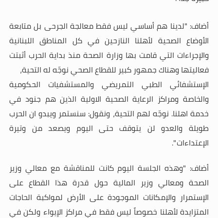
أضاف: "لدينا هم أساسي ليس فقط معالجة الجرحى بل متابعة
الأوضاع الصحية لأهلنا النازحين في كل المناطق اللبنانية
والإجراءات التي قامت بها وزارة الصحة منذ بداية الحرب أثبتت
فعاليتها وهناك جمهور كبير للقطاع الصحي نوجّه له التحية،
الإستشفائي الطبي التمريضي والمستشفيات الحكومية
والخاصة ومراكز الرعاية الصحية الاولية الذين هم جنود في
خدمة اهلنا. نوجّه لهم التحية، ونقول: سنستمر ويبدو ان الحرب
طويلة والعدو لن يتوقف حتى اليوم ويصعد من وتيرة
الإعتداءات
".
أضاف: "وهذه الجلسة اليوم كانت للمناقشة مع معالي وزير
الصحة ومعالي وزير المالية حول قدرة هذا القطاع على
الإستمرار والإمكانات الموجودة على الأرض لمواكبة الحاجات
المتزايدة لأهلنا خصوصاً ليس فقط في مراكز الإيواء ولكن في