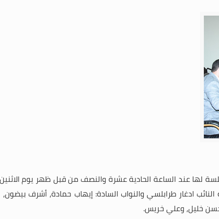
لنائب ادغار طرابلسي والنواب السادة: إيهاب حمادة، أشرف بيضون، بل
سن خليل، وعلي خريس.