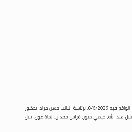
عقدت لجنة التربية الوطنية والتعليم العالي والثقافة، جلسة لها عند الساعة الحادية عشرة والنصف من قبل ظهر يوم الاثنين الواقع فيه 8/6/2026، برئاسة النائب حسن مراد، بحضور
ال عبد الله، جيمي جبور، فراس حمدان، نجاة عون، بلال