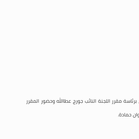
دت لجنة الإدارة والعدل جلستها المقررة عند الساعة الحادية عشرة والنصف من قبل ظهر يوم الثلاثاء تاريخ 26/5/2026، برئاسة مقرر اللجنة النائب جورج عطاالله وحضور المقرر
ان حمادة.