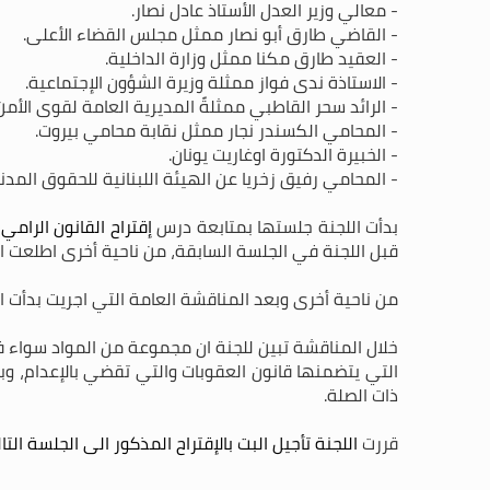
- معالي وزير العدل الأستاذ عادل نصار.
- القاضي طارق أبو نصار ممثل مجلس القضاء الأعلى.
- العقيد طارق مكنا ممثل وزارة الداخلية.
- الاستاذة ندى فواز ممثلة وزيرة الشؤون الإجتماعية.
- الرائد سحر القاطبي ممثلةً المديرية العامة لقوى الأمن
- المحامي الكسندر نجار ممثل نقابة محامي بيروت.
- الخبيرة الدكتورة اوغاريت يونان.
- المحامي رفيق زخريا عن الهيئة اللبنانية للحقوق المدني
بدأت اللجنة جلستها بمتابعة درس
إقتراح القانون الرامي
قبل اللجنة في الجلسة السابقة، من ناحية أخرى اطلعت ال
من ناحية أخرى وبعد المناقشة العامة التي اجريت بدأت ال
خلال المناقشة تبين للجنة ان مجموعة من المواد سواء ف
التي يتضمنها قانون العقوبات والتي تقضي بالإعدام، وب
ذات الصلة.
قررت
اللجنة تأجيل البت بالإقتراح المذكور الى الجلسة ا