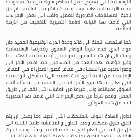
اللوجستية التي تعترض عمل المحاكم سواء من حيث محدودية
قدرة الأبنية لاستيعاب غرف او محاكم اكثر من القائمة، ام من
ناحية المستلزمات الضرورية للعمل، ولفت الى بعض الإجراءات
التي قامت بها النيابة العامة التميزية للتخفيف من الأزمة
القائمة.
كما استمعت اللجنة الى قائد وحدة الدرك الإقليمية العميد جان
عواد الذي قدم شرحاً لأوضاع السجون وقدرتها الإستيعابية
ولفت الى ان هذه السجون تقوم في أبنية قديمة العهد جداً
وغير مؤهلة لهذا العدد من المساجين، مما اضطر الأمر الى
وضع العديد من السجناء في مخافر قصور العدل ام في المخافر
الإقليمية. من ناحية أخرى لفت العميد الى المشاكل اللوجستية
التي تعاني منها قوى الأمن الداخلي لا سيما في مسألة آليات
السوق وصيانتها والى غيرها من العقبات التي تقف في طريق
العمل، وقدم شرحاً عن بعض الإجراءات التي قامت بها المديرية
للحد من هذه العوائق.
تداول السادة النواب بالملاحظات التي أبديت وما يمكن ان يتم
لخلق حلول ممكنة، وبعد التداول والمناقشة طلبت اللجنة الى
كل من المدعي العام لدى محكمة التمييز وقائد وحدة الدرك
الاقليمي تزويد اللجنة بملاحظات خطية تتعلق بالمشاكل التي