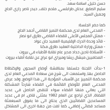
حسن خليل، اسامة سعد.
سليم الصايغ، عدنان طرابلسي، ملحم خلف، حيدر ناصر رازي الحاج
وجميل السيد.
كما حضر الجلسة:
- المدعي العام لدى محكمة التميز القاضي أحمد الحاج
- ممثل المجلس الأعلى للقضاء القاضي طارق ابو نصار
- قائد وحدة الدرك الإقليمية العميد جان عواد
- ممثل وزارة الداخلية العقيد طارق مكنا
- الأستاذة نادين حداد مدير عام نقابة الأطباء في بيروت
- المحاميين ميشال ريشا وميراي ابو عراج عن نقابة أطباء بيروت
1-بدأت اللجنة جلستها بمناقشة أوضاع السجون والإكتظاظ
الحاصل بها، واستمعت الى شرح من سعادة المدعي العام لدى
محكمة التمييز عن الأسباب المؤدية الى هذا الوضع، وقد عرض
المدعي العام للأوضاع القائمة في القضاء شارحاً المشكلة
التي يعاني منها القضاء سواء للنقص الحاصل في عديد
القضاة، الذي تراجع عن العام 1982 بمئتي قاض، ام في عديد
المساعدين القضائيين الذي يحتاج الى ما يفوق السبعمئة
مساعد قضائي إضافي، كما لفت من جهة اخرى الى المشاكل