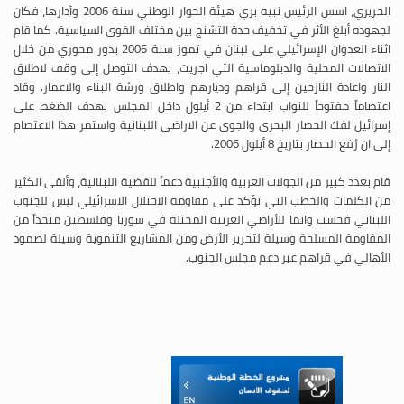
الحريري، اسس الرئيس نبيه بري هيئة الحوار الوطني سنة 2006 وأدارها، فكان
لجهوده أبلغ الأثر في تخفيف حدة التشنج بين مختلف القوى السياسية. كما قام
اثناء العدوان الإسرائيلي على لبنان في تموز سنة 2006 بدور محوري من خلال
الاتصالات المحلية والدبلوماسية التي اجريت، بهدف التوصل إلى وقف لاطلاق
النار واعادة النازحين إلى قراهم وديارهم واطلاق ورشة البناء والاعمار. وقاد
اعتصاماً مفتوحاً للنواب ابتداء من 2 أيلول داخل المجلس بهدف الضغط على
إسرائيل لفك الحصار البحري والجوي عن الاراضي اللبنانية واستمر هذا الاعتصام
إلى ان رُفع الحصار بتاريخ 8 أيلول 2006.
قام بعدد كبير من الجولات العربية والأجنبية دعماً للقضية اللبنانية، وألقى الكثير
من الكلمات والخطب التي تؤكد على مقاومة الاحتلال الاسرائيلي ليس للجنوب
اللبناني فحسب وانما للأراضي العربية المحتلة في سوريا وفلسطين متخذاً من
المقاومة المسلحة وسيلة لتحرير الأرض ومن المشاريع التنموية وسيلة لصمود
الأهالي في قراهم عبر دعم مجلس الجنوب.