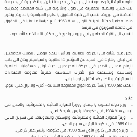
علومه الابتدائية بعد عودته الى لبنان في مدرسة تبنين، والتكميلية في مدرسة
بنت جبيل، والكلية الجعفرية في صور، والثانوية في كلية المقاصد ومدرسة
الحكمة في بيروت. انتسب الى كلية الحقوق والعلوم السياسية والادارية، وتخرج
منها محامياً محتلاً المرتبة الأولى سنة 1963. تابع دراساته العليا في الحقوق
في جامعة السوربون في فرنسا.
انتسب الى نقابة المحامين في بيروت، وتدرج في مكتب الأستاذ عبدالله لحود.
ناضل منذ نشأته في الحركة الطلابية، وترأس الاتحاد الوطني للطلاب الجامعيين
في لبنان، وشارك في العديد من المؤتمرات الطلابية والسياسية، وكان الى جانب
الإمام موسى الصدر في حركة المحرومين، حيث تولى مسؤوليات اعلامية
وسياسية وتنسيقية مع الأحزاب السياسية، ملتزماً مقاومة الاعتداءات
الاسرائيلية، والنضال ضد احتلال جنوب لبنان.
انتخب عام 1980 رئيساً لحركة افواج المقاومة اللبنانية «أمل» ولا يزال حتى اليوم.
عيّن:
ـ وزير دولة للجنوب والإعمار، ووزيراً للموارد المائية والكهربائية، وللعدل، في
نيسان سنة 1984، في حكومة الرئيس رشيد كرامي.
ـ وزيراً للموارد المائية والكهربائية، والإسكان والتعاونيات، في تشرين الثاني
سنة 1989، في حكومة الرئيس سليم الحص.
ـ وزير دولة، في كانون الأول سنة 1990، في حكومة الرئيس عمر كرامي.
ـ وزير دولة، في أيار سنة 1992، في حكومة الرئيس رشيد الصلح.