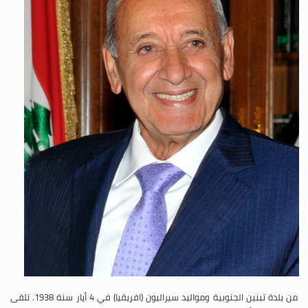
من بلدة تبنين الجنوبية ومواليد سيراليون (افريقيا) في 4 أيار سنة 1938. تلقى