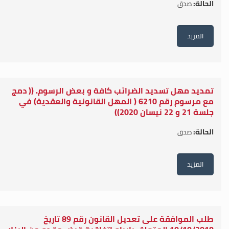
الحالة:
صدق
المزيد
تمديد مهل تسديد الضرائب كافة و بعض الرسوم. (( دمج
مع مرسوم رقم 6210 ( المهل القانونية والعقدية) في
جلسة 21 و 22 نيسان 2020))
الحالة:
صدق
المزيد
طلب الموافقة على تعديل القانون رقم 89 تاريخ