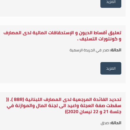
المزيد
تعليق أقساط الديون و الإستحقاقات المالية لدى المصارف
و كونتورات التسليف .
الحالة:
صدر في الجريدة الرسمية
المزيد
تحديد الفائدة المرجعية لدى المصارف اللبنانية (BBR ). ((
سقطت صفة العجلة واعيد الى لجنة المال والموازنة في
جلسة 21 و 22 نيسان 2020))
الحالة:
صدق