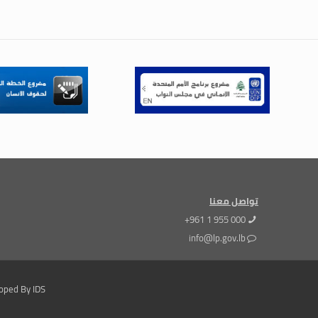
تواصل معنا
+961 1 955 000
info@lp.gov.lb
oped By IDS