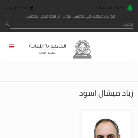
الجمهورية اللبنانية
الأحد 09 آب 2026
قوانين صدقت في مجلس النواب
رزنامة عمل المجلس
زياد ميشال اسود