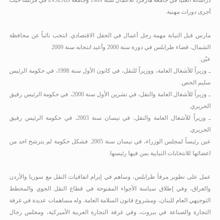
دراساته العليا في جامعة هارفرد للأعمال سنة 1989 وجامعة
INSEAD
في فرنسا حيث
أجرى دورات مهنية.
مارس قبل النيابة مهمة رجل أعمال في الحقل الاقتصادي. انتخب نائباً عن محافظة
الشمال، قضاء طرابلس في دورة سنة 2000
وأعيد انتخابه سنة 2009
عيّن:
ـ وزيراً للأشغال العامة، ووزيراً للنقل، في كانون الأول سنة 1998، في حكومة الرئيس
سليم الحص.
ـ وزيراً للأشغال العامة والنقل، في تشرين الأول سنة 2000، في حكومة الرئيس رفيق
الحريري.
ـ وزيراً للأشغال العامة والنقل، في نيسان سنة 2003، في حكومة الرئيس رفيق
الحريري.
عين رئيساً لمجلس الوزراء، في نيسان سنة 2005
.
فشكل حكومة لم يترشح احد من
اعضائها للانتخابات النيابية بمن فيها رئيسها.
عمل على تطوير مرفأ طرابلس، وساهم في إبرام اتفاقيات النقل مع سوريا والأردن
والعراق، وفي إطلاق سياسة الأجواء المفتوحة في قطاع النقل الجوي والمخطط
التوجيهي العام للبنان، ومشروع قانون السلامة العامة. وله مساهمات عديدة في غرفة
التجارة والصناعة في بيروت، وفي غرفة التجارة العربية الأميركية، ومجلس رجال