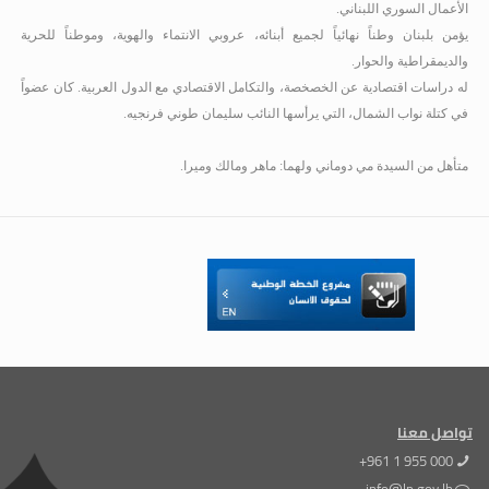
الأعمال السوري اللبناني.
يؤمن بلبنان وطناً نهائياً لجميع أبنائه، عروبي الانتماء والهوية، وموطناً للحرية
والديمقراطية والحوار.
له دراسات اقتصادية عن الخصخصة، والتكامل الاقتصادي مع الدول العربية. كان عضواً
في كتلة نواب الشمال، التي يرأسها النائب سليمان طوني فرنجيه.
متأهل من السيدة مي دوماني ولهما: ماهر ومالك وميرا.
تواصل معنا
+961 1 955 000