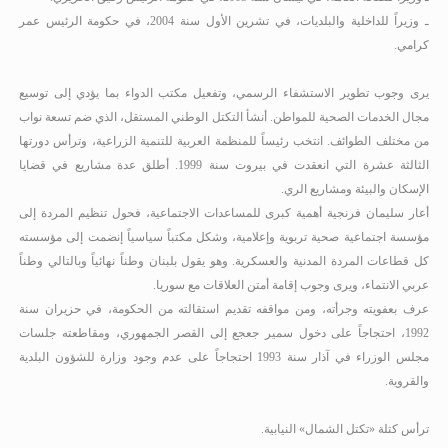
ـ وزيراً للداخلية والبلديات، في تشرين الأول سنة 2004، في حكومة الرئيس عمر
كرامي.
يرى وجوب تطوير الاستشفاء الرسمي، وتفعيل مكتب الدواء بما يؤدي إلى توسيع
مجال الخدمات الصحية للمواطن. أنشأ التكتل الوطني المستقل، الذي ضم تسعة نواب
من مختلف الطوائف. انتخب رئيساً للمنظمة العربية للتنمية الزراعية، وترأس دورتها
الثالثة عشرة التي انعقدت في بيروت سنة 1999
.
أطلق عدة مشاريع في قضايا
الإسكان والبيئة ومشاريع الري.
أعار سليمان فرنجية أهمية كبرى للمساعدات الاجتماعية، فحول تنظيم المردة إلى
مؤسسة اجتماعية صحية تربوية وإعلامية، وشكل مكتباً سياسياً إنضمت إلى مؤسسته
كل قطاعات المردة المدنية والعسكرية. وهو يقول بلبنان وطناً نهائياً وبالتالي وطناً
عربي الانتماء، ويرى وجوب إقامة أمتن العلاقات مع سوريا.
عرف بعفويته وجرأته، ومن مواقفه تقديم استقالته من الحكومة، في حزيران سنة
1992، احتجاجاً على دخول سمير جعجع إلى القصر الجمهوري، ومقاطعته جلسات
مجلس الوزراء في آذار سنة 1993 احتجاجاً على عدم وجود وزارة للشؤون البلدية
والقروية.
ترأس كتلة «تكتل الشمال» النيابية.