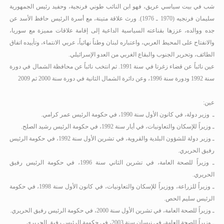
شب في بيت سياسي عريق، فهو ابن النائب طوني فرنجية، وحفيد رئيس الجمهورية
سليمان فرنجيه (1970 ـ 1976). ورث علاقة متينة، مع أسرة الرئيس حافظ الأسد عن
جده ووالده، عززها بقناعته السياسية الداعية إلى إقامة علاقات مميزة مع سوريا،
والانفتاح على المحيط العربي، واعتباره لبنان وطناً نهائياً، عربي الانتماء، وتأييده اتفاق
الطائف، وتحرير الجنوب والبقاع الغربي من العدو الإسرائيلي.
عين نائباً عن قضاء زغرتا في سنة 1991
.
ثم انتخب نائباً عن محافظة الشمال في دورة
سنة 1992 ودورة سنة 1996، وعن دائرة الشمال الثانية في دورة سنة 2000
ثم 2009
عين:
ـ
وزير دولة، في كانون الأول سنة 1990، في حكومة الرئيس عمر كرامي.
ـ وزيراً للإسكان والتعاونيات، في أيار سنة 1992، في حكومة الرئيس رشيد الصلح.
ـ وزير دولة للشؤون البلدية والقروية، في تشرين الأول سنة 1992، في حكومة الرئيس
رفيق الحريري.
ـ وزيراً للصحة العامة، في تشرين الثاني سنة 1996، في حكومة الرئيس رفيق
الحريري.
ـ وزيراً للزراعة، ووزيراً للإسكان والتعاونيات، في كانون الأول سنة 1998، في حكومة
الرئيس سليم الحص.
ـ وزيراً للصحة العامة، في تشرين الأول سنة 2000، في حكومة الرئيس رفيق الحريري.
ـ وزيراً للصحة العامة، في نيسان سنة 2003، في حكومة الرئيس رفيق الحريري.