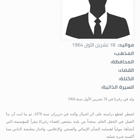
مواليد:
18 تشرين الأول 1964
المذهب:
المحافظة:
القضاء:
الكتلة:
السيرة الذاتية:
ولد في زغرتا في 18 تشرين الأول سنة 1964
اضطر لقطع دراسته على أثر اغتيال والده في حزيران سنة 1978، ثم ما لبث أن بدأ
العمل في الحقل العام، متخذاً من بلدة بنشعي (قضاء زغرتا) مقراً للمؤسسة التي
أنشأها، مولياً اهتمامه الشأن الإنمائي والصحي والإعلامي، واختار معايشة الناس مما
أكسبه خبرة عملية.