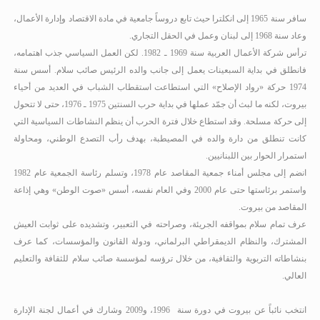
سافر سنة 1965 إلى انكلترا حيث تابع دروساً جامعية في مادة الاقتصاد وإدارة الأعمال،
وعاد سنة 1968 إلى لبنان وعمل في الحقل التجاري.
ترأس شركة الأعمال العربية سنة 1969 ـ 1982
.
لكن العمل السياسي جذب اهتمامه،
فانطلق في بداية السبعينات يعمل إلى جانب والده الرئيس صائب سلام. أسس سنة
1974 حركة «رواد الإصلاح» التي استطاعت استقطاب الشباب في العديد من أحياء
بيروت، لكنه ما لبث أن جمّد عملها في بداية حرب السنتين 1975 ـ 1976، حتى لا تتحول
إلى حركة مسلحة. وقد استطاع خلال فترة الحرب أن ينظم النشاطات السياسية التي
كانت تنطلق من دارة والده في المصيطبة، بهدف رأب التصدع الوطني، ومحاولة
استمرار الحوار بين اللبنانيين.
انضم إلى مجلس أمناء جمعية المقاصد عام 1978، وتسلم رئاسة الجمعية عام 1982
واستمر برئاستها حتى عام 2000 وفي العام نفسه، أسس «صوت الوطن» وهي إذاعة
المقاصد من بيروت.
عرف تمام سلام بمواقفه الجريئة، وصراحته في التعبير، وتشديده على ثوابت العيش
المشترك، والنظام الديمقراطي البرلماني، ودولة القانون والمؤسسات، كما عرف
بنشاطاته التربوية والثقافية، من خلال ترؤسه لمؤسسة صائب سلام للثقافة والتعليم
العالي.
انتخب نائباً عن بيروت في دورة سنة
1996، و2009 وشارك في أعمال لجنة الإدارة