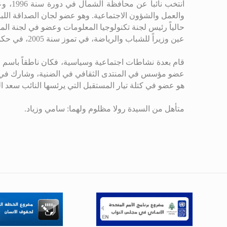
والعمل والشؤون الاجتماعية. وهو عضو لجان الصداقة اللبنانية
حالياً رئيس لجنة تكنولوجيا المعلومات وعضو في لجنة الما
عين وزيراً للشباب والرياضة، في تموز سنة 2005، في حكومة الرئيس فؤاد السنيورة، وكلف بوزارة الداخلية والبلديات بعد أحداث الاشرفية التي وقعت في شباط سنة 2006
قام بعدة نشاطات اجتماعية وسياسية، فكان ناطقاً باسم الحركة ال
عضو مؤسس في المنتدى الثقافي في الضنية، وشارك في تأ
هو عضو في كتلة تيار المستقبل التي يرئسها النائب سعد ا
متأهل من السيدة رولا مظلوم ولهما: سامي وزياد.