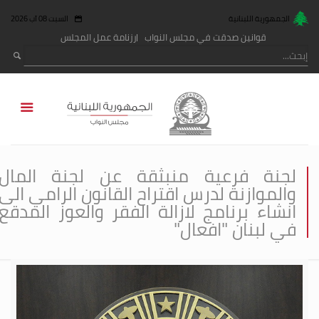
الجمهورية اللبنانية
السبت 08 آب 2026
قوانين صدقت في مجلس النواب
رزنامة عمل المجلس
لجنة فرعية منبثقة عن لجنة المال
والموازنة لدرس اقتراح القانون الرامي الى
انشاء برنامج لازالة الفقر والعوز المدقع
في لبنان "افعال"