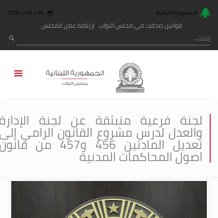
الجمهورية اللبنانية
الأحد 09 آب 2026
قوانين صدقت في مجلس النواب
رزنامة عمل المجلس
لجنة فرعية منبثقة عن لجنة الإدارة
والعدل لدرس مشروع القانون الرامي إلى
تعديل المادتين 456 و457 من قانون
اصول المحاكمات المدنية