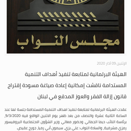
الإثنين 09 آذار 2020
الهيئة البرلمانية لمتابعة تنفيذ أهداف التنمية
المستدامة ناقشت إمكانية إعادة صياغة مسودة إقتراح
قانون إزالة الفقر والعوز المدقع في لبنان
عقدت الهيئة البرلمانية لمتابعة تنفيذ اهداف التنمية المستدامة جلسة لها عند
الساعة الثانية عشرة والنصف من بعد ظهر يوم الاثنين الواقع فيه 9/3/2020،
برئاسة النائب ديما الجمالي وحضور معالي وزير الشؤون الاجتماعية البروفيسور
رمزي مشرفية، والسادة النواب: علي بزي، سيمون أبي رميا، جورج عقيص.