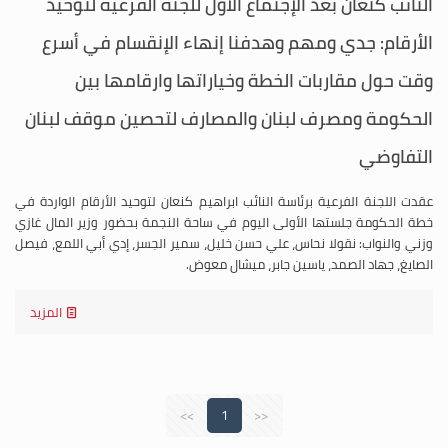
النائب كنعان بعد الإجتماع الأول للجنة الفرعية لتوحيد
الأرقام: جدي ومهم وهدفنا إنهاء الإنقسام في أسرع
وقت حول مقاربات الخطة وخياراتها وارقامها بين
الحكومة ومصرف لبنان والمصارف لتحصين موقف لبنان
التفاوضي
عقدت اللجنة الفرعية برئاسة النائب ابراهيم كنعان لتوحيد الأرقام الواردة في
خطة الحكومة جلستها الأولى اليوم في ساحة النجمة بحضور وزير المال غازي
وزني والنواب: نقولا نحاس، علي حسن خليل، سمير الجسر، إدي أبي اللمع، فيصل
الصايغ، جهاد الصمد، ياسين جابر، ميشال معوض.
المزيد
>>
1
<<