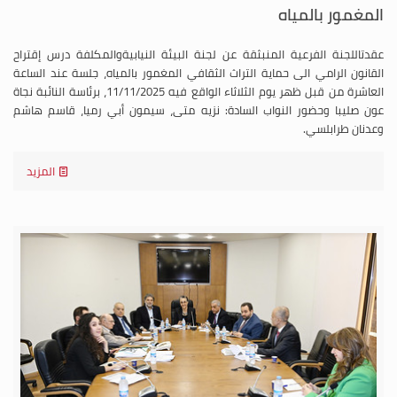
المغمور بالمياه
عقدتاللجنة الفرعية المنبثقة عن لجنة البيئة النيابيةوالمكلفة درس إقتراح
القانون الرامي الى حماية التراث الثقافي المغمور بالمياه، جلسة عند الساعة
العاشرة من قبل ظهر يوم الثلاثاء الواقع فيه 11/11/2025، برئاسة النائبة نجاة
عون صليبا وحضور النواب السادة: نزيه متى، سيمون أبي رميا، قاسم هاشم
وعدنان طرابلسي.
المزيد