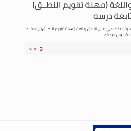
واللغة (مهنة تقويم النطــق)
تابعة درسه
زامية لاختصاصيي علاج النطق واللغة (مهنة تقويم النطــق)، جلسة لها
المزيد