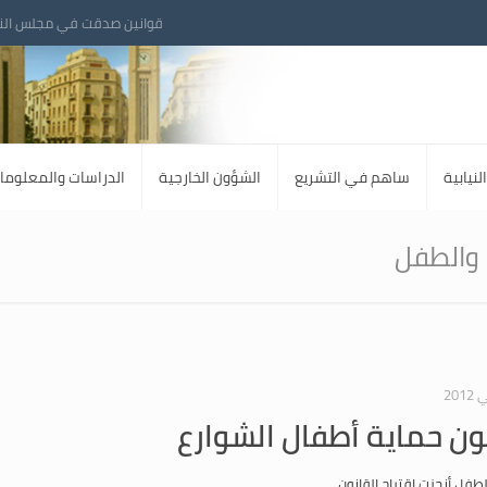
قوانين صدقت في مجلس الن
لنيابية
ساهم في التشريع
الشؤون الخارجية
الدراسات والمعلوما
 والطفل
نون حماية أطفال الشوارع
لطفل أنجزت اقتراح القانون