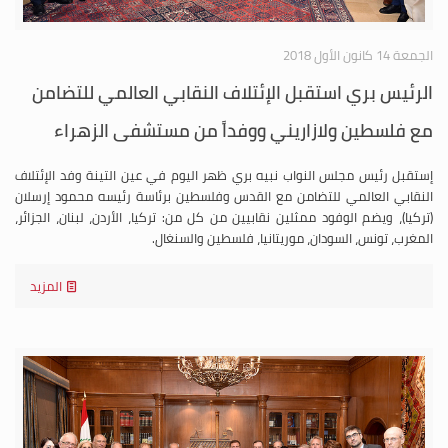
الجمعة 14 كانون الأول 2018
الرئيس بري استقبل الإئتلاف النقابي العالمي للتضامن
مع فلسطين ولازاريني ووفداً من مستشفى الزهراء
إستقبل رئيس مجلس النواب نبيه بري ظهر اليوم في عين التينة وفد الإئتلاف
النقابي العالمي للتضامن مع القدس وفلسطين برئاسة رئيسه محمود إرسلان
(تركيا)، ويضم الوفود ممثلين نقابيين من كل من: تركيا، الأردن، لبنان، الجزائر،
المغرب، تونس، السودان، موريتانيا، فلسطين والسنغال.
المزيد