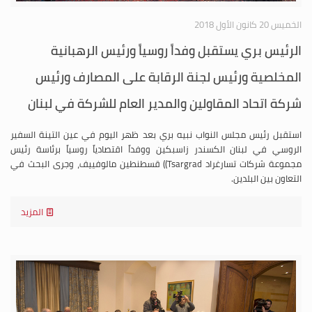
الخميس 20 كانون الأول 2018
الرئيس بري يستقبل وفداً روسياً ورئيس الرهبانية
المخلصية ورئيس لجنة الرقابة على المصارف ورئيس
شركة اتحاد المقاولين والمدير العام للشركة في لبنان
استقبل رئيس مجلس النواب نبيه بري بعد ظهر اليوم في عين التينة السفير
الروسي في لبنان الكسندر زاسبكين ووفداً اقتصادياً روسياً برئاسة رئيس
مجموعة شركات تسارغراد Tsargrad)) قسطنطين مالوفييف، وجرى البحث في
التعاون بين البلدين.
المزيد