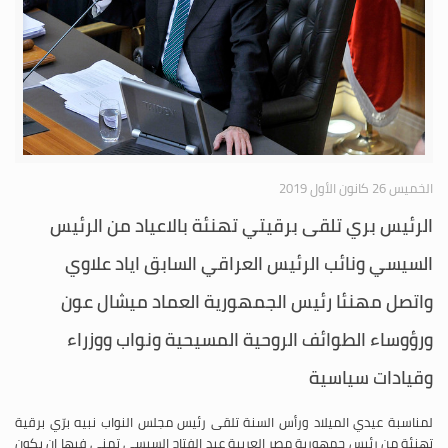
الخميس 26 كانون الأول 2019
الرئيس بري تلقى برقيتي تهنئة بالاعياد من الرئيس
السيسي ونائب الرئيس العراقي السابق اياد علاوي
واتصل مهنئا رئيس الجمهورية العماد ميشال عون
ورؤوساء الطوائف الروحية المسيحية ونواب ووزراء
وقيادات سياسية
لمناسبة عيدي الميلاد ورأس السنة تلقى رئيس مجلس النواب نبيه برّي برقية
تهنئة من رئيس جمهورية مصر العربية عبد الفتاح السيسي تمنى فيها ان يكون