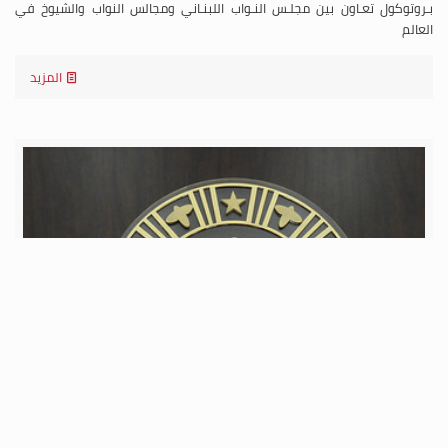
بـروتوكول تعـاون بين مجلـس النـواب اللبنـاني ومجالس النواب والشيوخ في
العالم
المزيد