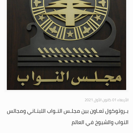
الأربعاء 01 كانون الأول 2021
بـروتوكول تعـاون بين مجلـس النـواب اللبنـاني ومجالس
النواب والشيوخ في العالم