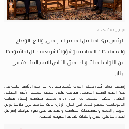
الإثنين 03 آب 2026
الرئيس بري استقبل السفير الفرنسي، وتابع الاوضاع
والمستجدات السياسية وشؤوناً تشريعية خلال لقائه وفدا
من النواب السنة، والمنسق الخاص للامم المتحدة في
لبنان
إستقبل دولة رئيس مجلس النواب الأستاذ نبيه بري في مقر الرئاسة الثانية في
عين التينة السفير الفرنسي هيرفيه ماغرو بحضور مستشار رئيس المجلس
النيابي الدكتور محمود بري في زيارة وداعية بمناسبة إنتهاء مهامه
الدبلوماسية كسفير لبلاده لدى لبنان، الزيارة كانت مناسبة جرى خلالها عرض
للأوضاع العامة والمستجدات السياسية والميدانية على ضوء مواصلة إسرائيل
اعتداءاتها على القرى والبلدات اللبنانية الجنوبية المحتلة.