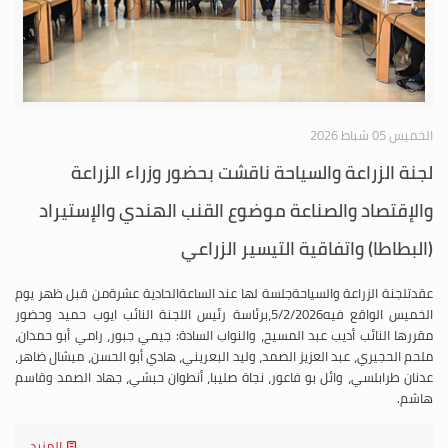
الخميس 05 شباط 2026
لجنة الزراعة والسياحة ناقشت بحضور وزراء الزراعة
والإقتصاد والصناعة موضوع القنب الهندي والإستيراد
(البطاطا) واتفاقية التيسير الزراعي
عقدتلجنة الزراعة والسياحةجلسة لها عند الساعةالحادية عشرةمن قبل ظهر يوم
الخميس الواقع فيه5/2/2026،برئاسة رئيس اللجنة النائب ايوب حميد وحضور
مقررها النائب أديب عبد المسيح، والنواب السادة: جيمي جبور، رامي أبو حمدان،
ملحم الحجيري، عبد العزيز الصمد، وليد البعريني، هادي أبو الحسن، ميشال ضاهر،
عدنان طرابلسي، وائل بو فاعور، نجاة صليبا، أنطوان حبشي، جهاد الصمد وقاسم
هاشم.
المزيد