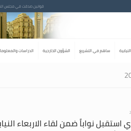
قوانين صدقت في مجلس الن
لنيابية
ساهم في التشريع
الشؤون الخارجية
الدراسات والمعلوما
 استقبل نواباً ضمن لقاء الاربعاء النياب
 فؤاد مخزومي