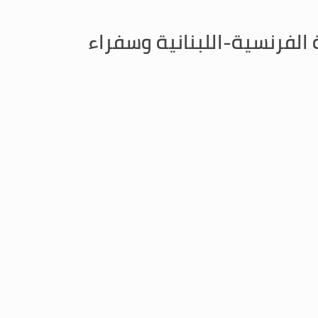
الفرنسية-اللبنانية وسفراء
استقبل رئيس مجلس النواب نبيه بري ظهر اليوم في عين التينة مجموعة الصداقة البرلمانية الفرنسية-اللبنانية برئاسة السناتور جان جيرمان Jean Germain والسفير الفرنسي في
البرلماني بين البلدين .
المزيد
وسفيري نيجيريا وقبرص
لاوضاع الراهنة.
المزيد