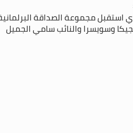
ي استقبل مجموعة الصداقة البرلمانية 
جيكا وسويسرا والنائب سامي الجميل
ضور الدكتور محمود بري، وجرى البحث في التطورات الراهنة والعلاقات الثنائية والتعاون 
ي استقبل الوزير السابق فيصل كرامي 
نواب نبيه بري بعد ظهر اليوم في عين التينة الوزير السابق فيصل كرامي وعرض معه ل