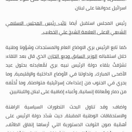
اسرائيل عدوانها على لبنان
.
رئيس المجلس استقبل أيضا
نائب رئيس المجلس الاسلامي
الشيعي الاعلى العلامة الشيخ علي الخطيب
.
كما تابع الرئيس بري الاوضاع العام والمستجدات وشؤونا وطنية
خلال استقباله
الوزير السابق وديع الخازن
الذي قال بعد اللقاء:
تشرّفتُ بلقاء دولة الرئيس نبيه بري لمُعايدته بحلول عيد
الأضحى المبارك، وتداولنا في الأوضاع الداخلية والإقليمية، وما
يجري في الجنوب من إعتداءات إسرائيلية متواصلة، وما تُخلّفه
من دمار ومُعاناة إنسانية، وأعباء إضافية على لبنان واللبنانيين
.
واضاف: وقد تناول البحث التطورات السياسية الراهنة
والاستحقاقات الوطنية المقبلة، حيث شدّد دولة الرئيس على
أهمّية صون الثوابت الدستورية التي أرساها إتفاق الطائف،