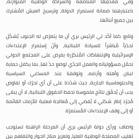
وفي مُقدّمِها المُناصفة والشراكة الوطنية المُتوازنة،
باعتبارهما ضمانة لاستمرار الدولة، وترسيخ العيش المُشترك
بين جميع أبنائها
.
وتابع: كما أكّد لي الرئيس بري أن ما يتعرّض له الجنوب يُشكّل
تحدّياً مُباشراً للسيادة اللبنانية، وأنّ إستمرار الإعتداءات
الإسرائيلية والإنتهاكات المُتكرّرة يفرض على المجتمع الدولي
تحمّل مسؤولياته والعمل الجدّي لوضع حدّ لها، بما يكفل حماية
لبنان وأهله
وأرضه، وتوقفنا عند المساعي السياسية
والدبلوماسية الجارية، حيث شدّدنا على أن أي تحرّك أو تفاوض
يجب أن يُحقّق نتائج ملموسة تحفظ الحقوق اللبنانية، لا أن يبقى
مُجرّد إطار شكلي لا يُفضي إلى مُعالجة فعلية للأزمات القائمة
أو إلى وقف الإعتداءات المُستمرّة
.
واضاف: ورأى دولة الرئيس بري أن المرحلة الراهنة تستوجب
تغليب المصلحة الوطنية العليا، وتعزيز مناخ الحوار والتفاهم بين