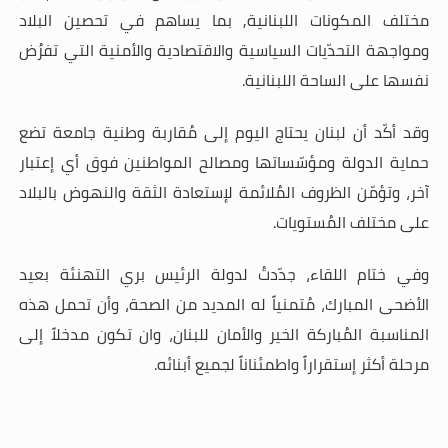
مختلف المكونات اللبنانية, بما يساهم في تحصين البلاد
ومواجهة التحدّيات السياسية والاقتصادية والأمنية التي تفرُض
نفسها على الساحة اللبنانية
.
وقد أكّد أن لبنان يحتاج اليوم إلى مُقاربة وطنية جامعة تضع
حماية الدولة ومؤسّساتها ومصالح المواطنين فوق أي إعتبار
آخر، وتؤمّن الظروف المُلائمة لإستعادة الثقة والنهوض بالبلاد
على مختلف المُستويات
.
وفي ختام اللقاء، جدّدتُ لدولة الرئيس بري التهنئة بعيد
الأضحى المبارك، مُتمنياً له المديد من الصحة، وأن تحمل هذه
المناسبة المُباركة الخير والأمان للبنان، وان تكون مدخلاً إلى
مرحلة أكثر إستقراراً واطمئناناً لجميع أبنائه
.