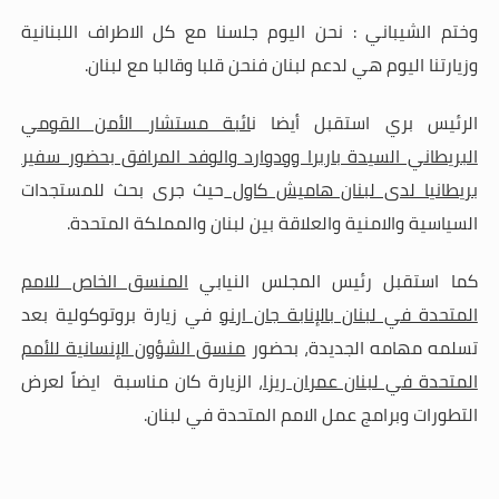
وختم الشيباني : نحن اليوم جلسنا مع كل الاطراف اللبنانية
وزيارتنا اليوم هي لدعم لبنان فنحن قلبا وقالبا مع لبنان.
الرئيس بري استقبل أيضا ن
ائبة مستشار الأمن القومي
البريطاني السيدة باربرا وودوارد والوفد المرافق بحضور سفير
بريطانيا لدى لبنان هاميش كاول
حيث جرى بحث للمستجدات
السياسية والامنية والعلاقة بين لبنان والمملكة المتحدة.
كما استقبل رئيس المجلس النيابي
المنسق الخاص للامم
المتحدة في لبنان بالإنابة جان ارنو
في زيارة بروتوكولية بعد
تسلمه مهامه الجديدة، بحضور
منسق الشؤون الإنسانية للأمم
المتحدة في لبنان عمران ريزا،
الزيارة كان مناسبة ايضاً لعرض
التطورات وبرامج عمل الامم المتحدة في لبنان.