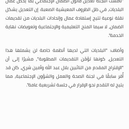
"ناقشت اللجنة تعديل قانون الضمان الإجتماعي بما يخص عمال
البلديات، في ظل الظروف المعيشية الصعبة. إن التعديل يشكل
نقلة نوعية تتيح إستفادة عمال وإتحادات البلديات من تقديمات
الضمان، لا سيما المنح التعليمية والإجتماعية وتعويضات نهاية
الخدمة".
وأضاف: "البلديات التي لديها أنظمة خاصة لن يشملها هذا
التعديل، كونها تؤمّن التقديمات المطلوبة"، مشيرًا إلى أن
"الإقتراح المقدم من النائبين بلال عبد الله وأمين شري، كان قد
أُقر سابقًا في لجنة الصحة والعمل والشؤون الإجتماعية، مما
يتيح له التقدم نحو الإقرار في جلسة تشريعية عامة".